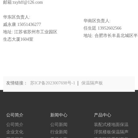
邮箱:txyhff@126.com
华东区负责人:
华南区负责人:
戚永康 15051436277
任生廷 13952602566
地址: 江苏省苏州市工业园区
地址: 合肥市长丰县北城区
生态大厦1604室
友情链接：
苏ICP备2023007698号-1
保温隔声板
公司简介
新闻中心
产品中心
公司简介
公司新闻
装配式楼地面保温
企业文化
行业新闻
隔声系统
浮筑楼板保温隔声