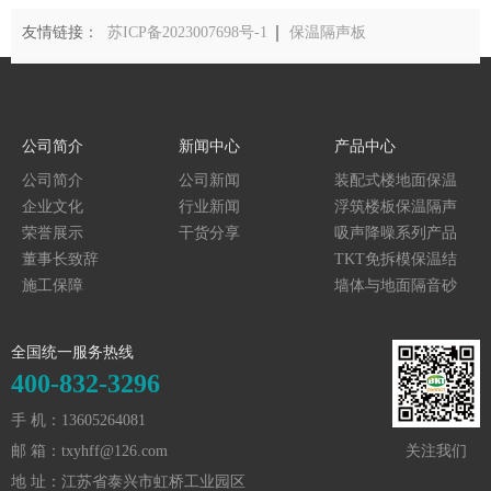
友情链接：
苏ICP备2023007698号-1
保温隔声板
公司简介
新闻中心
产品中心
公司简介
公司新闻
装配式楼地面保温
企业文化
行业新闻
隔声系统
浮筑楼板保温隔声
荣誉展示
干货分享
产品系列
吸声降噪系列产品
董事长致辞
TKT免拆模保温结
施工保障
构一体化
墙体与地面隔音砂
浆
全国统一服务热线
400-832-3296
手 机：13605264081
邮 箱：txyhff@126.com
关注我们
地 址：江苏省泰兴市虹桥工业园区